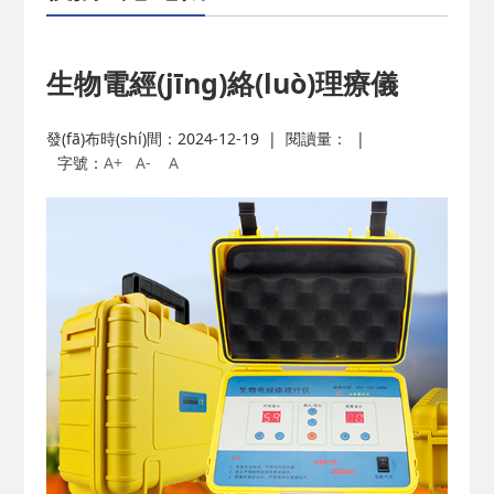
生物電經(jīng)絡(luò)理療儀
發(fā)布時(shí)間：2024-12-19
|
閱讀量：
|
字號：
A+
A-
A