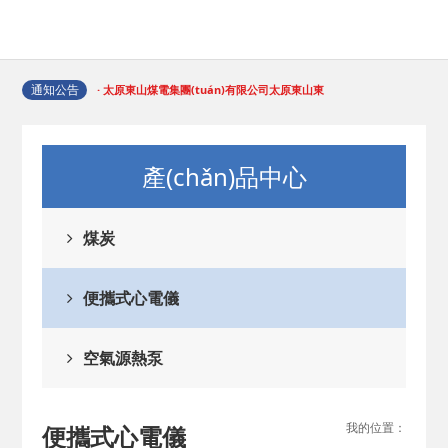
通知公告
· 太原東山煤電集團(tuán)有限公司太原東山東
2024-12-06
興煤業(yè)
· 五龍水土保持設(shè)
產(chǎn)品中心
2024-12-06
施驗(yàn)收公示
· 職業(yè)技能等級認
煤炭
2024-10-10
(rèn)定成績公示
便攜式心電儀
空氣源熱泵
我的位置：
便攜式心電儀